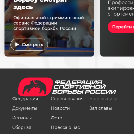
Професси
здесь
экипировк
спортсме
Официальный стримминговый
сервис Федерации
Перейти 
спортивной борьбы России
Смотреть
Федерация
Соревнования
Болельщику
Документы
Новости
Зал славы
Регионы
Фото
Сборная
Пресса о нас