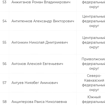
53
Анжиганов Роман Владимирович
федеральны
округ
Центральны
54
Антипенков Александр Викторович
федеральны
округ
Центральны
55
Антонкин Николай Дмитриевич
федеральны
округ
Приволжски
56
Антонов Алексей Евгеньевич
федеральны
округ
Северо-
Кавказский
57
Антуев Ниязбег Аминович
федеральны
округ
Южный
58
Анциперова Раиса Николаевна
федеральны