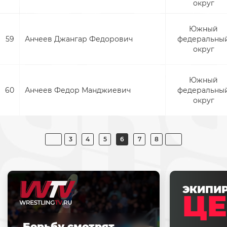
округ
Южный
59
Анчеев Джангар Федорович
федеральны
округ
Южный
60
Анчеев Федор Манджиевич
федеральны
округ
3
4
5
6
7
8
ЭКИПИ
ЦЕ
Борьбу смотрят