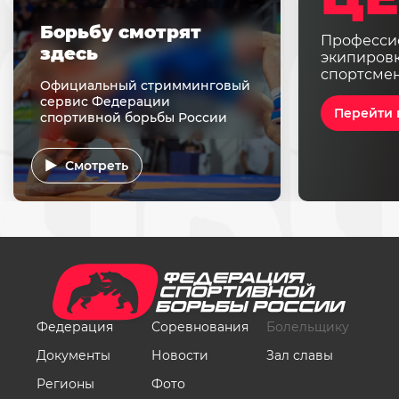
Борьбу смотрят
Професси
здесь
экипировк
спортсме
Официальный стримминговый
сервис Федерации
Перейти 
спортивной борьбы России
Смотреть
Федерация
Соревнования
Болельщику
Документы
Новости
Зал славы
Регионы
Фото