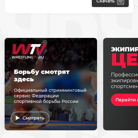
Скачать
ЭКИПИ
ЦЕ
Борьбу смотрят
Професси
здесь
экипировк
спортсме
Официальный стримминговый
сервис Федерации
Перейти 
спортивной борьбы России
Смотреть