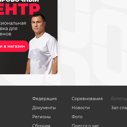
ЕНТР
сиональная
вка для
енов
и в магазин
Федерация
Соревнования
Болель
Документы
Новости
Зал сл
Регионы
Фото
Сборная
Пресса о нас