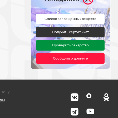
Список запрещённых веществ
Получить сертификат
Проверить лекарство
Сообщить о допинге
щику
авы