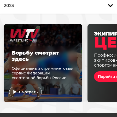
2023
ЭКИПИ
ЦЕ
Борьбу смотрят
Професси
здесь
экипировк
спортсме
Официальный стримминговый
сервис Федерации
Перейти 
спортивной борьбы России
Смотреть