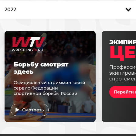
2022
ЭКИПИ
ЦЕ
Борьбу смотрят
Професси
здесь
экипировк
спортсме
Официальный стримминговый
сервис Федерации
Перейти 
спортивной борьбы России
Смотреть