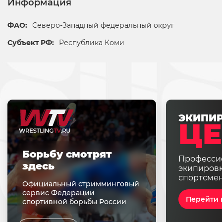
Информация
ФАО:
Северо-Западный федеральный округ
Субъект РФ:
Республика Коми
ЭКИПИ
ЦЕ
Борьбу смотрят
Професси
здесь
экипировк
спортсме
Официальный стримминговый
сервис Федерации
Перейти 
спортивной борьбы России