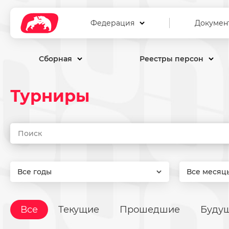
Федерация
Докумен
Сборная
Реестры персон
Турниры
Все годы
Все месяц
Все
Текущие
Прошедшие
Буду