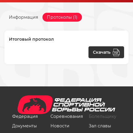
Информация
Протоколы (1)
Итоговый протокол
Скачать
Федерация
Соревнования
Болельщику
Документы
Новости
Зал славы