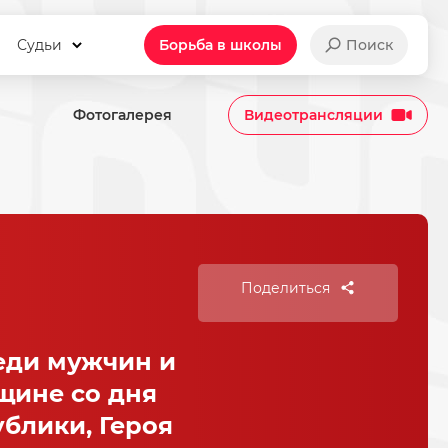
Судьи
Борьба в школы
Поиск
Фотогалерея
Видеотрансляции
Поделиться
еди мужчин и
щине со дня
блики, Героя