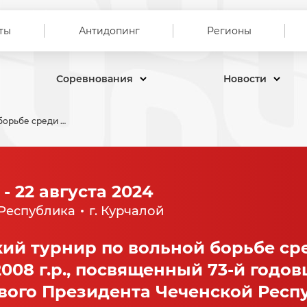
ты
Антидопинг
Регионы
Соревнования
Новости
Республиканский турнир по вольной борьбе среди мужчин и юношей 2007-2008 г.р., посвященный 73-й годовщине со дня рождения Первого Президента Чеченской Республики, Героя России А.А. Кадырова
 - 22 августа 2024
Республика
г. Курчалой
ий турнир по вольной борьбе ср
008 г.р., посвященный 73-й годов
ого Президента Чеченской Респу