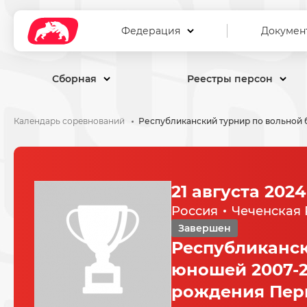
Федерация
Докумен
Сборная
Реестры персон
Календарь соревнований
21 августа 2024
Россия
Чеченская 
Завершен
Республиканск
юношей 2007-2
рождения Перв