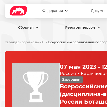
Федерация
Докумен
Сборная
Реестры персон
Календарь соревнований
07 мая 2023 - 1
Россия
Карачаево
Завершен
Всероссийские
(дисциплина-в
России Боташе