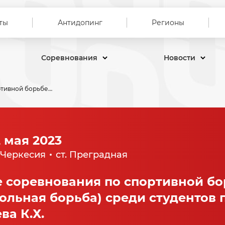
ты
Антидопинг
Регионы
Соревнования
Новости
Всероссийские соревнования по спортивной борьбе (дисциплина-вольная борьба) среди студентов памяти Героя России Боташева К.Х.
2 мая 2023
-Черкесия
ст. Преградная
 соревнования по спортивной бо
ольная борьба) среди студентов 
ва К.Х.