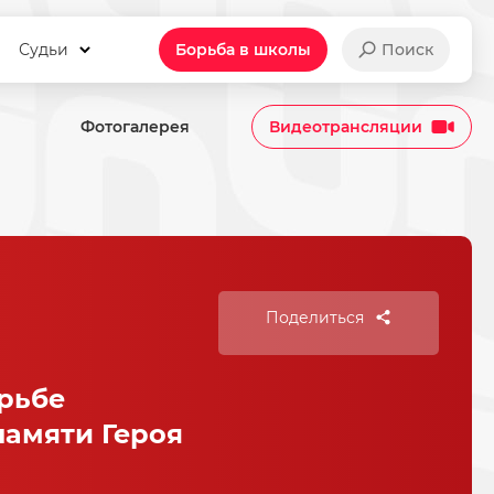
Судьи
Борьба в школы
Поиск
Фотогалерея
Видеотрансляции
Поделиться
рьбе
памяти Героя