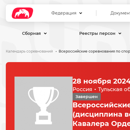
Федерация
Докумен
Сборная
Реестры персон
Календарь соревнований
28 ноября 2024
Россия
Тульская о
Завершен
Всероссийские
(дисциплина в
Кавалера Орде