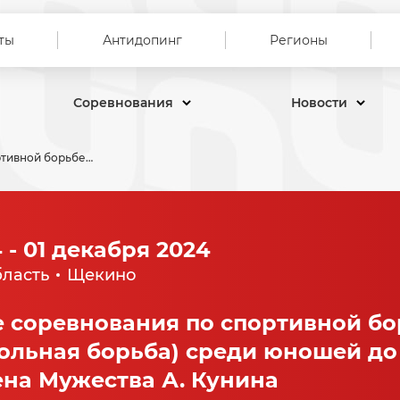
ты
Антидопинг
Регионы
Соревнования
Новости
Всероссийские соревнования по спортивной борьбе (дисциплина вольная борьба) среди юношей до 16 лет памяти Кавалера Ордена Мужества А. Кунина
 - 01 декабря 2024
бласть
Щекино
 соревнования по спортивной бо
ольная борьба) среди юношей до 
на Мужества А. Кунина