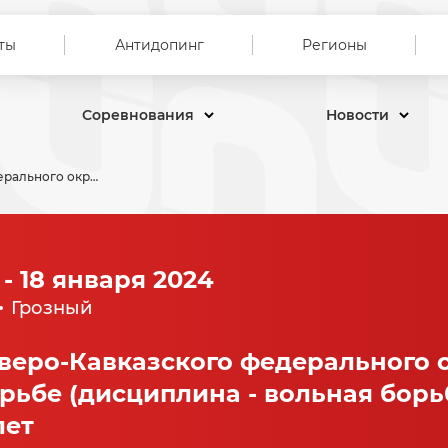
ты
Антидопинг
Регионы
Соревнования
Новости
Первенство Северо-Кавказского федерального округа по спортивной борьбе (дисциплина - вольная борьба) среди юношей до 16 лет
 - 18 января 2024
Грозный
веро-Кавказского федерального 
рьбе (дисциплина - вольная борь
лет