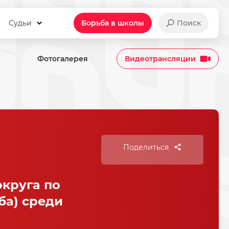
Судьи
Борьба в школы
Поиск
Фотогалерея
Видеотрансляции
Поделиться
округа по
ба) среди