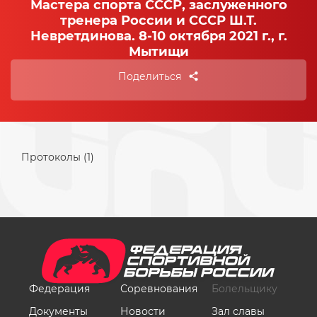
Мастера спорта СССР, заслуженного
тренера России и СССР Ш.Т.
Невретдинова. 8-10 октября 2021 г., г.
Мытищи
Поделиться
Протоколы (1)
Федерация
Соревнования
Болельщику
Документы
Новости
Зал славы