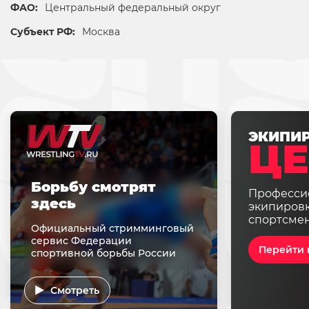
ФАО:
Центральный федеральный округ
Субъект РФ:
Москва
ЭКИПИ
ЦЕ
Борьбу смотрят
Професси
здесь
экипировк
спортсме
Официальный стримминговый
сервис Федерации
Перейти 
спортивной борьбы России
Смотреть