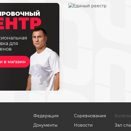
ИРОВОЧНЫЙ
ЕНТР
сиональная
вка для
енов
и в магазин
Федерация
Соревнования
Болель
Документы
Новости
Зал сл