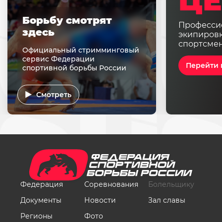
ЦЕ
Борьбу смотрят
Професси
здесь
экипировк
спортсме
Официальный стримминговый
сервис Федерации
Перейти 
спортивной борьбы России
Смотреть
Федерация
Соревнования
Болельщику
Документы
Новости
Зал славы
Регионы
Фото