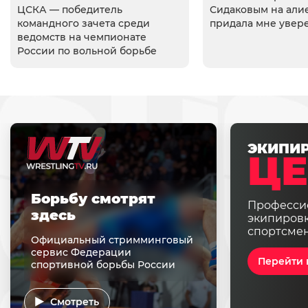
ЦСКА — победитель
Сидаковым на али
командного зачета среди
придала мне увер
ведомств на чемпионате
России по вольной борьбе
ЭКИПИ
ЦЕ
Борьбу смотрят
Професси
здесь
экипировк
спортсме
Официальный стримминговый
сервис Федерации
Перейти 
спортивной борьбы России
Смотреть