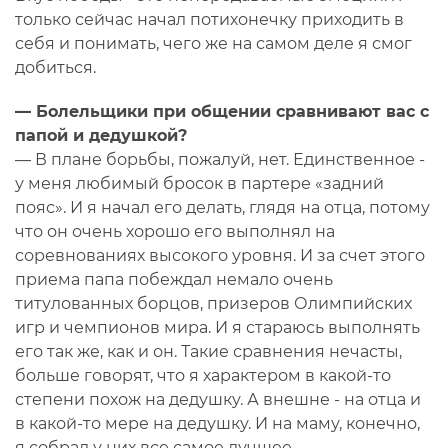
только сейчас начал потихонечку приходить в
себя и понимать, чего же на самом деле я смог
добиться.
— Болельщики при общении сравнивают вас с
папой и дедушкой?
— В плане борьбы, пожалуй, нет. Единственное -
у меня любимый бросок в партере «задний
пояс». И я начал его делать, глядя на отца, потому
что он очень хорошо его выполнял на
соревнованиях высокого уровня. И за счет этого
приема папа побеждал немало очень
титулованных борцов, призеров Олимпийских
игр и чемпионов мира. И я стараюсь выполнять
его так же, как и он. Такие сравнения нечасты,
больше говорят, что я характером в какой-то
степени похож на дедушку. А внешне - на отца и
в какой-то мере на дедушку. И на маму, конечно,
я собрал у них все самое лучшее.