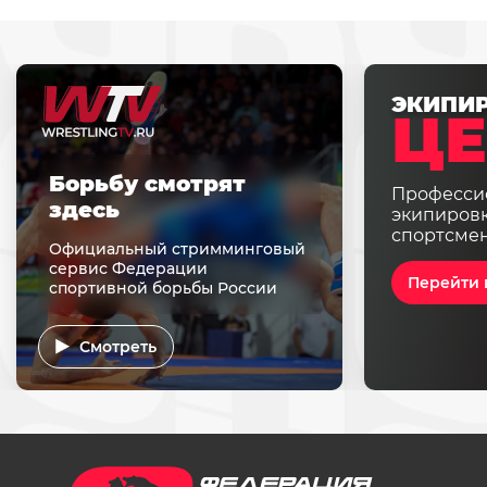
ЭКИПИ
ЦЕ
Борьбу смотрят
Професси
здесь
экипировк
спортсме
Официальный стримминговый
сервис Федерации
Перейти 
спортивной борьбы России
Смотреть