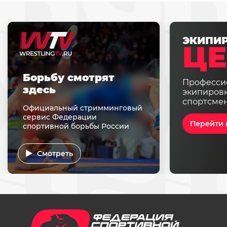
ЭКИПИ
ЦЕ
Борьбу смотрят
Професси
здесь
экипировк
спортсме
Официальный стримминговый
сервис Федерации
Перейти 
спортивной борьбы России
Смотреть