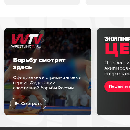
ЭКИПИ
ЦЕ
Борьбу смотрят
Професси
здесь
экипировк
спортсме
Официальный стримминговый
сервис Федерации
Перейти 
спортивной борьбы России
Смотреть