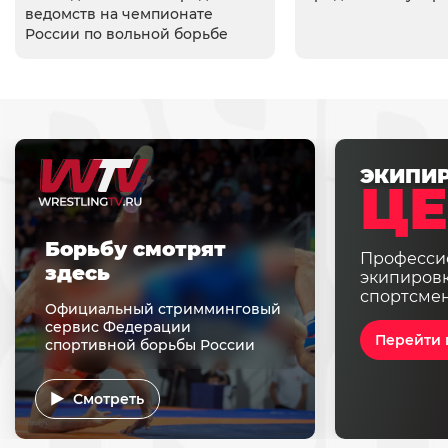
ведомств на чемпионате
России по вольной борьбе
ЭКИПИ
ЦЕ
Борьбу смотрят
Професси
здесь
экипировк
спортсме
Официальный стримминговый
сервис Федерации
Перейти 
спортивной борьбы России
Смотреть