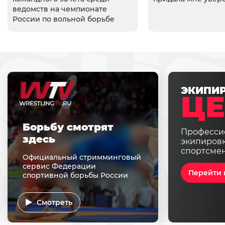
ведомств на чемпионате
России по вольной борьбе
ЭКИПИ
ЦЕ
Борьбу смотрят
Професси
здесь
экипировк
спортсме
Официальный стримминговый
сервис Федерации
Перейти 
спортивной борьбы России
Смотреть