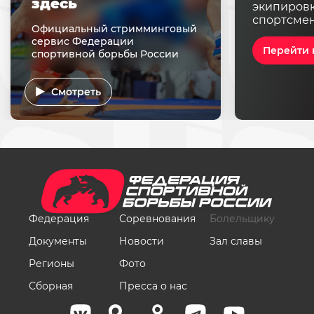
здесь
экипировк
спортсме
Официальный стримминговый
сервис Федерации
Перейти 
спортивной борьбы России
Смотреть
Федерация
Соревнования
Болельщику
Документы
Новости
Зал славы
Регионы
Фото
Сборная
Пресса о нас