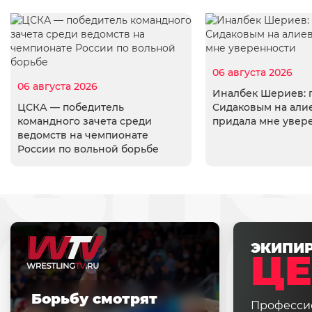
06 августа 2026
06 августа 2026
Иналбек Шериев: 
ЦСКА — победитель
Сидаковым на али
командного зачета среди
придала мне увер
ведомств на чемпионате
России по вольной борьбе
ЭКИПИ
ЦЕ
Борьбу смотрят
Професси