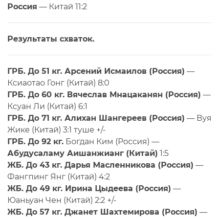
Россия
— Китай 11:2
Результаты схваток.
ГРБ. До 51 кг. Арсений Исмаилов (Россия)
—
Ксиаотао Гонг (Китай) 8:0
ГРБ. До 60 кг. Вячеслав Мнацаканян (Россия)
—
Ксуан Ли (Китай) 6:1
ГРБ. До 71 кг. Алихан Шангереев (Россия)
— Вуя
Жике (Китай) 3:1 туше +/-
ГРБ. До 92 кг.
Богдан Ким (Россия) —
Абудусаламу Аишанжианг (Китай)
1:5
ЖБ. До 43 кг. Дарья Масленникова (Россия)
—
Фангпинг Янг (Китай) 4:2
ЖБ. До 49 кг. Ирина Цыдеева (Россия)
—
Юаньуан Чен (Китай) 2:2 +/-
ЖБ. До 57 кг. Джанет Шахтемирова (Россия)
—