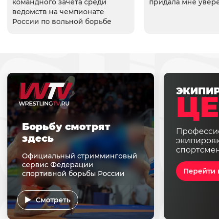
командного зачета среди
придала мне увер
ведомств на чемпионате
России по вольной борьбе
ЭКИПИ
ЦЕ
Борьбу смотрят
Професси
здесь
экипировк
спортсме
Официальный стримминговый
сервис Федерации
Перейти 
спортивной борьбы России
Смотреть