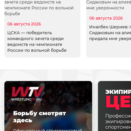
06 августа 2026
06 августа 2026
Иналбек Шериев: 
ЦСКА — победитель
Сидаковым на али
командного зачета среди
придала мне увер
ведомств на чемпионате
России по вольной борьбе
ЭКИПИ
ЦЕ
Борьбу смотрят
Професси
здесь
экипировк
спортсме
Официальный стримминговый