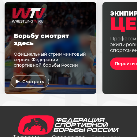
ЭКИПИ
ЦЕ
Борьбу смотрят
Професси
здесь
экипировк
спортсме
Официальный стримминговый
сервис Федерации
Перейти 
спортивной борьбы России
Смотреть