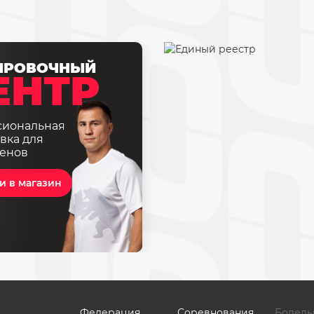
ИРОВОЧНЫЙ
ЕНТР
сиональная
вка для
енов
и в магазин
Федерация
Соревнования
Болель