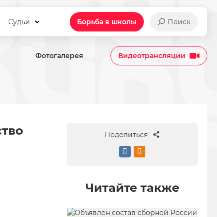
Судьи
Борьба в школы
Поиск
Фотогалерея
Видеотрансляции
первенство Европы U-17 в Са
ство
Поделиться
Читайте также