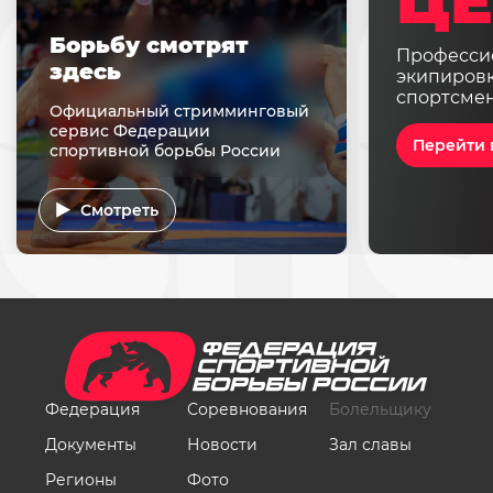
ЦЕ
Борьбу смотрят
Професси
здесь
экипировк
спортсме
Официальный стримминговый
сервис Федерации
Перейти 
спортивной борьбы России
Смотреть
Федерация
Соревнования
Болельщику
Документы
Новости
Зал славы
Регионы
Фото