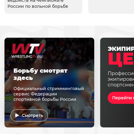
ведомств на чемпионате
России по вольной борьбе
ЭКИПИ
ЦЕ
Борьбу смотрят
Професси
здесь
экипировк
спортсме
Официальный стримминговый
сервис Федерации
Перейти 
спортивной борьбы России
Смотреть