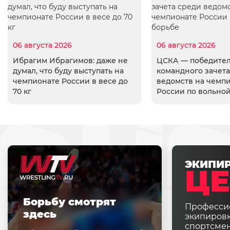
06 августа 2026
06 августа 2026
Ибрагим Ибрагимов: даже не
ЦСКА — победите
думал, что буду выступать на
командного зачета
чемпионате России в весе до
ведомств на чемп
70 кг
России по вольно
ЭКИПИ
ЦЕ
Борьбу смотрят
Професси
здесь
экипировк
спортсме