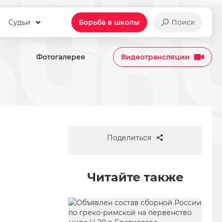
Судьи
Борьба в школы
Поиск
Фотогалерея
Видеотрансляции
лман Хасимиков…
Поделиться
Читайте также