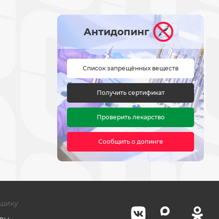
Антидопинг
Список запрещённых веществ
Получить сертификат
Проверить лекарство
Сообщить о допинге
щику