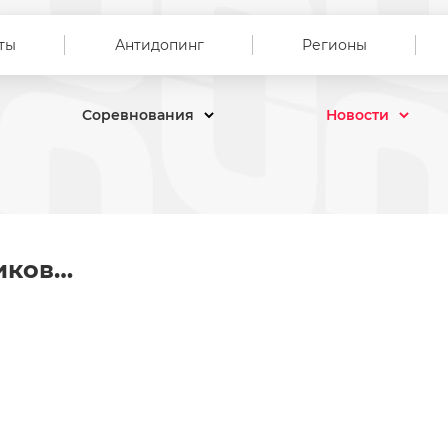
ты
Антидопинг
Регионы
Соревнования
Новости
имиков…, Ушел из жизни Са
иков…