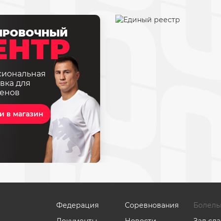
ИРОВОЧНЫЙ
ЕНТР
сиональная
вка для
енов
и в магазин
Федерация
Соревнования
Болель