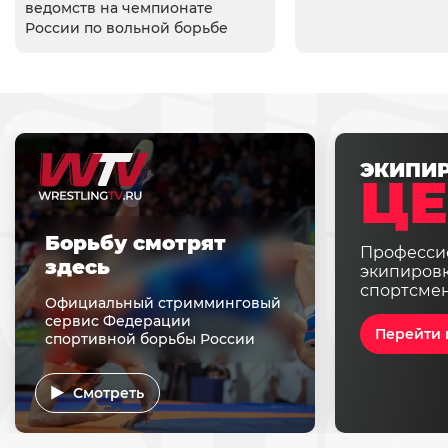
ведомств на чемпионате
России по вольной борьбе
ЭКИПИ
ЦЕ
Борьбу смотрят
Професси
здесь
экипировк
спортсме
Официальный стримминговый
сервис Федерации
Перейти 
спортивной борьбы России
Смотреть