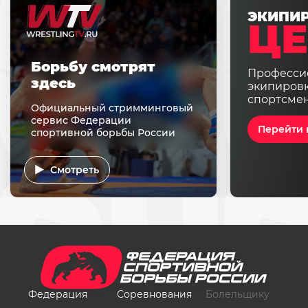
ЭКИПИ
ЦЕ
Борьбу смотрят
Професси
здесь
экипировк
спортсме
Официальный стримминговый
сервис Федерации
Перейти 
спортивной борьбы России
Смотреть
Федерация
Соревнования
Болельщику