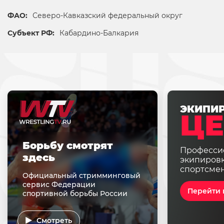
ФАО:
Северо-Кавказский федеральный округ
Субъект РФ:
Кабардино-Балкария
ЭКИПИ
ЦЕ
Борьбу смотрят
Професси
здесь
экипировк
спортсме
Официальный стримминговый
сервис Федерации
Перейти 
спортивной борьбы России
Смотреть