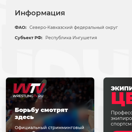
Информация
ФАО:
Северо-Кавказский федеральный округ
Субъект РФ:
Республика Ингушетия
ЭКИП
Ц
Борьбу смотрят
Профес
здесь
экипиро
спортсм
Официальный стримминговый