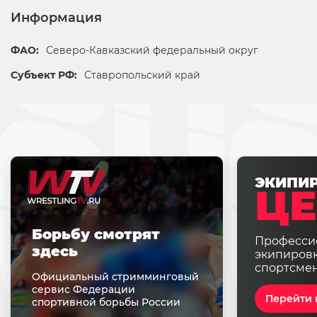
Информация
ФАО:
Северо-Кавказский федеральный округ
Субъект РФ:
Ставропольский край
ЭКИПИ
ЦЕ
Борьбу смотрят
Професси
здесь
экипировк
спортсме
Официальный стримминговый
сервис Федерации
Перейти 
спортивной борьбы России