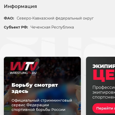
Информация
ФАО:
Северо-Кавказский федеральный округ
Субъект РФ:
Чеченская Республика
ЭКИПИ
ЦЕ
Борьбу смотрят
Професси
здесь
экипировк
спортсме
Официальный стримминговый
сервис Федерации
Перейти 
спортивной борьбы России