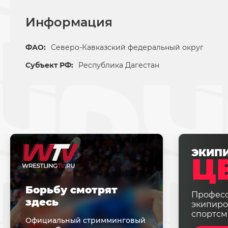
Информация
ФАО:
Северо-Кавказский федеральный округ
Субъект РФ:
Республика Дагестан
ЭКИП
Ц
Борьбу смотрят
Профес
здесь
экипиро
спортсм
Официальный стримминговый