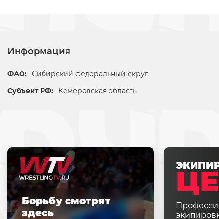
Информация
ФАО:
Сибирский федеральный округ
Субъект РФ:
Кемеровская область
ЭКИПИ
ЦЕ
Борьбу смотрят
Професси
здесь
экипировк