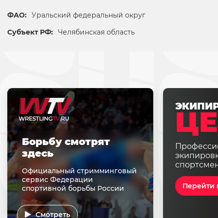
ФАО:
Уральский федеральный округ
Субъект РФ:
Челябинская область
ЭКИПИ
ЦЕ
Борьбу смотрят
Професси
здесь
экипировк
спортсме
Официальный стримминговый
сервис Федерации
Перейти 
спортивной борьбы России
Смотреть